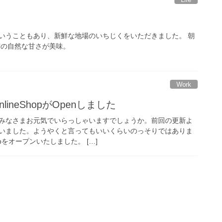
いうこともあり、新鮮な地場のいちじくをいただきました。 朝
実の自然な甘さが美味。
Work
r OnlineShopがOpenしました
みなさまお元気でいらっしゃいますでしょうか。前回の更新よ
いました。ようやくと言ってもいいくらいのっそりではありま
hopをオープンいたしました。 […]