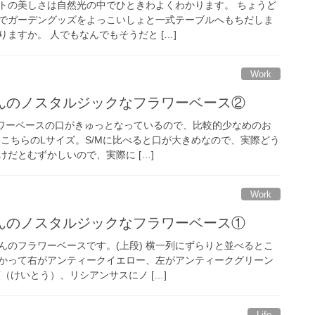
トの美しさは自然光の中でひときわよくわかります。 ちょうど
でガーデングッズをよっこいしょと一式テーブルへもちだしま
ますか。 人でもなんでもそうだと […]
Work
んのノスタルジックなフラワーベース②
ラワーベースの口がきゅっとなっているので、比較的少なめのお
はこちらのLサイズ。S/Mに比べると口が大きめなので、実際どう
だとむずかしいので、実際に […]
Work
んのノスタルジックなフラワーベース①
んのフラワーベースです。(上段) 横一列にずらりと並べるとこ
かって右がアンティークイエロー、左がアンティークグリーン
（けいとう）、リシアンサスにノ […]
Life